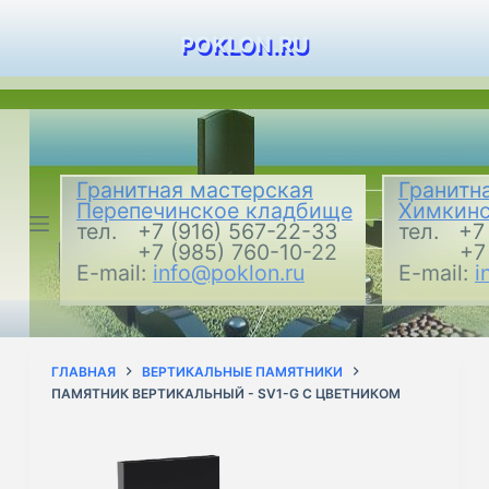
П
POKLON.RU
е
р
е
й
т
Гранитная мастерская
Гранитн
и
Перепечинское кладбище
Химкинс
к
тел.
+7 (916) 567-22-33
тел.
+7
+7 (985) 760-10-22
+7
с
E-mail:
info@poklon.ru
E-mail:
i
у
т
и
ГЛАВНАЯ
ВЕРТИКАЛЬНЫЕ ПАМЯТНИКИ
ПАМЯТНИК ВЕРТИКАЛЬНЫЙ - SV1-G С ЦВЕТНИКОМ