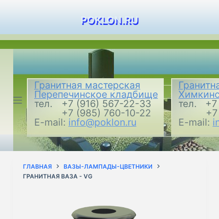
П
POKLON.RU
е
р
е
й
т
Гранитная мастерская
Гранитн
и
Перепечинское кладбище
Химкинс
к
тел.
+7 (916) 567-22-33
тел.
+7
+7 (985) 760-10-22
+7
с
E-mail:
info@poklon.ru
E-mail:
i
у
т
и
ГЛАВНАЯ
ВАЗЫ-ЛАМПАДЫ-ЦВЕТНИКИ
ГРАНИТНАЯ ВАЗА - VG