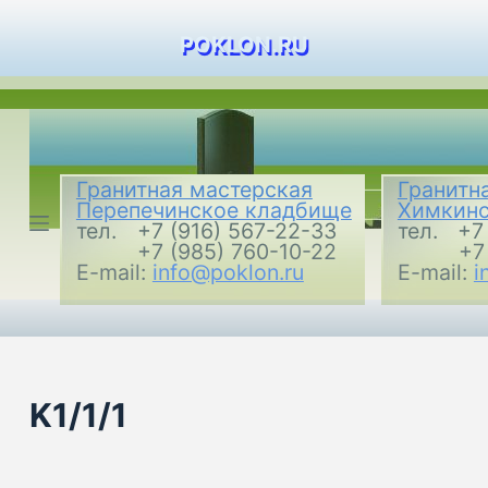
П
POKLON.RU
е
р
е
й
т
Гранитная мастерская
Гранитн
и
Перепечинское кладбище
Химкинс
к
тел.
+7 (916) 567-22-33
тел.
+7
+7 (985) 760-10-22
+7
с
E-mail:
info@poklon.ru
E-mail:
i
у
т
и
K1/1/1