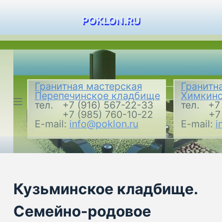
П
POKLON.RU
е
р
е
й
т
Гранитная мастерская
Гранитн
и
Перепечинское кладбище
Химкинс
к
тел.
+7 (916) 567-22-33
тел.
+7
+7 (985) 760-10-22
+7
с
E-mail:
info@poklon.ru
E-mail:
i
у
т
и
Кузьминское кладбище.
Семейно-родовое